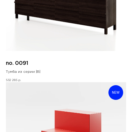
no. 0091
Тумба из серии |B|
532 285
р.
NEW