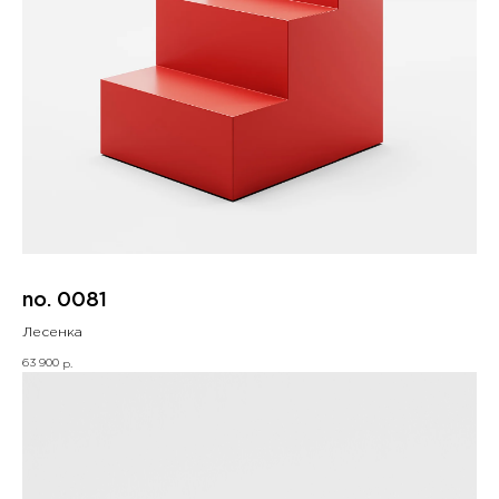
no. 0081
Лесенка
63 900
р.