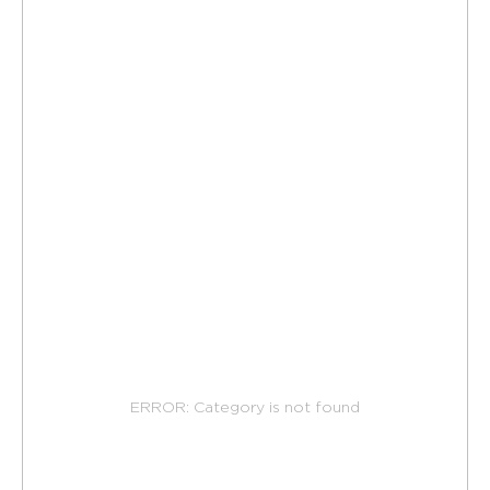
Навигация
Главная
Галерея
SIJU street
Продукция
Вся продукция
Стулья
Тумбы
Кровати
Шкафы
Бары и рестораны
Сотрудничество
ERROR: Category is not found
Материалы
RAL
На заказ