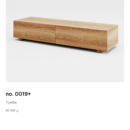
no. 0019+
Тумба
80 500
р.