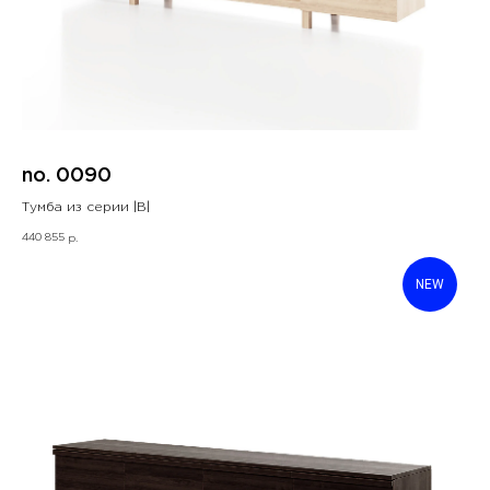
no. 0090
Тумба из серии |B|
440 855
р.
NEW