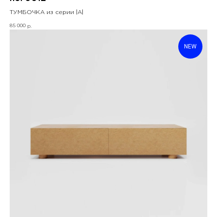
ТУМБОЧКА из серии |А|
85 000
р.
NEW