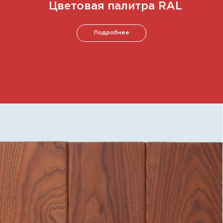
Навигация
Главная
Галерея
SIJU street
Продукция
Вся продукция
Стулья
Тумбы