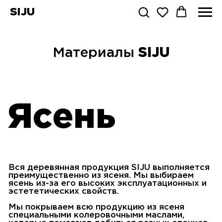
SIJU
Материалы
SIJU
Ясень
Вся деревянная продукция SIJU выполняется
преимущественно из ясеня. Мы выбираем
ясень из-за его высоких эксплуатационных и
эстететических свойств.
Мы покрываем всю продукцию из ясеня
специальными колеровочными маслами,
которые помогают добиться разных отенков
деревесины, повышая ее прочность и
подчеркивая ее уникальную текстуру