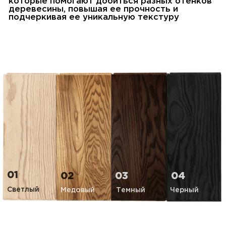
01
02
03
04
Светлый
Медовый
Темный
Черный