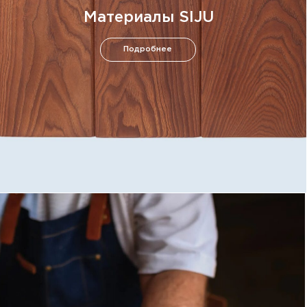
Кровати
Шкафы
Бары и рестораны
Сотрудничество
Материалы
RAL
На заказ
О нас
Инфо
Контакты
Договор-оферта
Согласие на обработку
персональных данных
Политика конфиденциальности