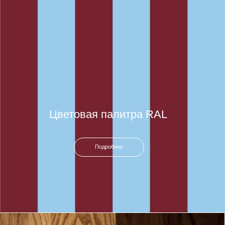
Шкафы
Бары и рестораны
Сотрудничество
Материалы
RAL
На заказ
О нас
Инфо
Контакты
Договор-оферта
Согласие на обработку
персональных данных
Политика конфиденциальности
Напишите нам!