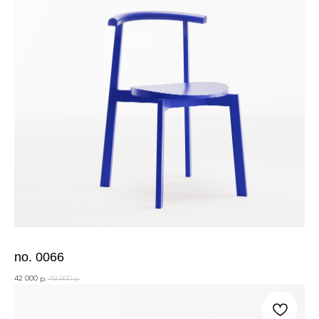
no. 0066
42 000
49 900
р.
р.