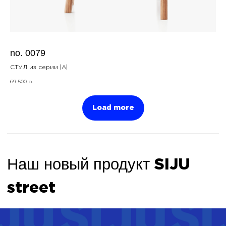
no. 0079
СТУЛ из серии |A|
69 500
р.
Load more
Коцептуальное направление SIJU