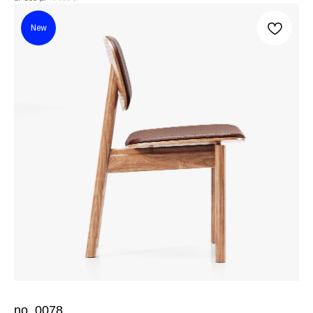
New
Наш новый продукт
SIJU
street
no. 0078