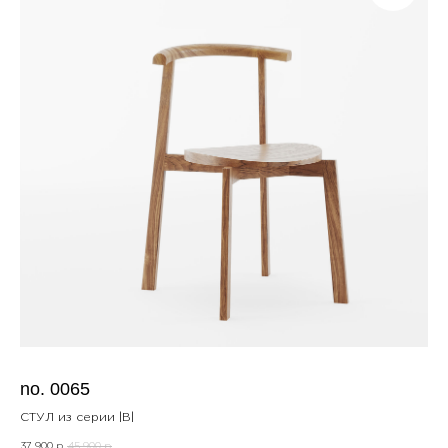
no. 0065
СТУЛ из серии |B|
37 900
45 900
р.
р.