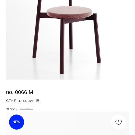
no. 0066 M
СТУЛ из серии |B|
31 000
38 500
р.
р.
NEW