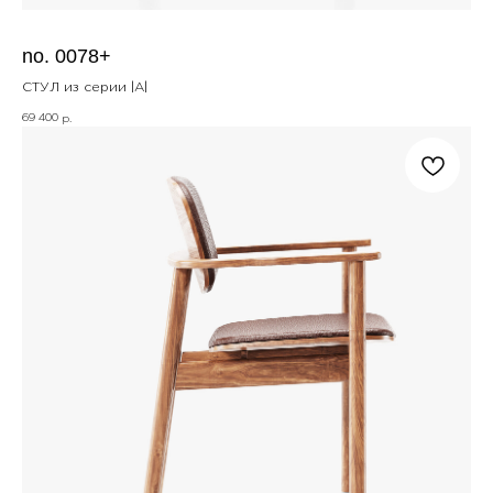
no. 0078+
СТУЛ из серии |A|
69 400
р.