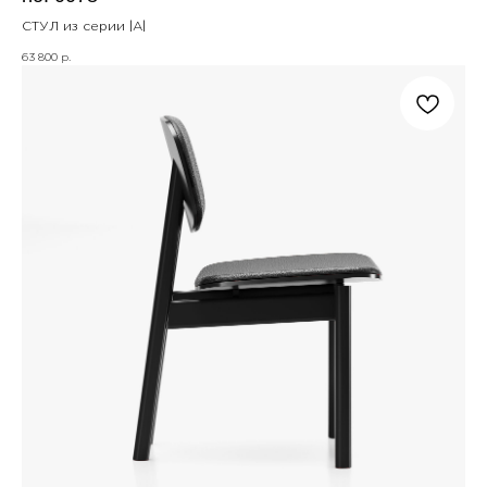
СТУЛ из серии |A|
63 800
р.