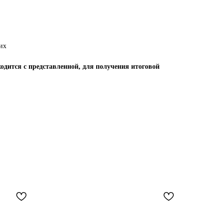
их
одится с представленной, для получения итоговой
N